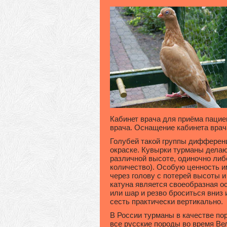
Кабинет врача для приёма пацие
врача. Оснащение кабинета врач
Голубей такой группы дифференц
окраске. Кувырки турманы делают
различной высоте, одиночно либ
количество). Особую ценность 
через голову с потерей высоты
катуна является своеобразная ос
или шар и резво броситься вниз 
сесть практически вертикально.
В России турманы в качестве по
все русские породы во время Ве