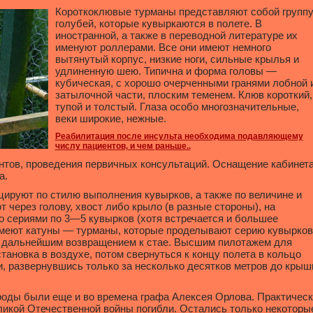
Короткоклювые турманы представляют собой групп
голубей, которые кувыркаются в полете. В
иностранной, а также в переводной литературе их
именуют роллерами. Все они имеют немного
вытянутый корпус, низкие ноги, сильные крылья и
удлиненную шею. Типична и форма головы —
кубическая, с хорошо очерченными гранями лобной 
затылочной части, плоским теменем. Клюв короткий,
тупой и толстый. Глаза особо многозначительные,
веки широкие, нежные.
Реабилитация после инсульта необходима подавляющему
числу пациентов, и чем раньше..
нтов, проведения первичных консультаций. Оснащение кабинет
а.
ируют по стилю выполнения кувырков, а также по величине и
 через голову, хвост либо крыло (в разные стороны), на
о сериями по 3—5 кувырков (хотя встречается и большее
имеют катуны — турманы, которые проделывают серию кувырков
 и дальнейшим возвращением к стае. Высшим пилотажем для
тановка в воздухе, потом свернуться к концу полета в кольцо
и, развернувшись только за несколько десятков метров до крыш
роды были еще и во времена графа Алексея Орлова. Практическ
ликой Отечественной войны погибли. Остались только некоторы