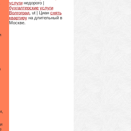
услуги
недорого |
у
бухгалтерские услуги
Волгоград
, ut | Циан
снять
квартиру
на длительный в
Москве.
и
а
и,
и
е